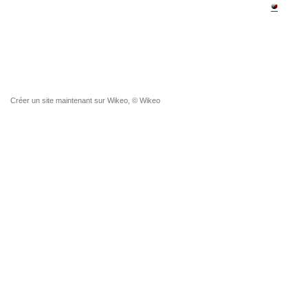
Adresse ip:
4
Page vu
Créer un site
maintenant sur Wikeo, © Wikeo