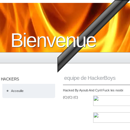
Bienvenue
dans
equipe de HackerBoys
HACKERS
HackerBoys
Hacked By Ayoub And Cyril Fuck les noobi
Acceuille
{C}
{C}
{C}