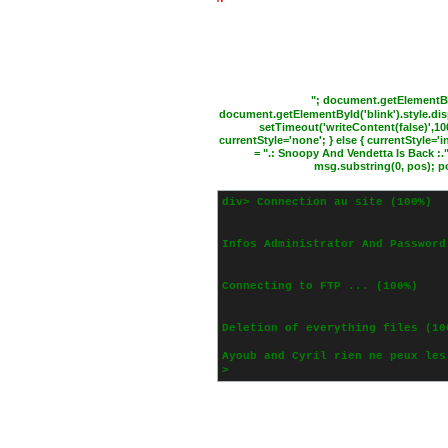
/!
Warni
_
"; document.getElementByI
document.getElementById('blink').style.disp
setTimeout('writeContent(false)',100);
currentStyle='none'; } else { currentStyle='
= ".: Snoopy And Vendetta Is Back :.
msg.substring(0, pos); p
div>
Connection au site (100%)
Infos Administrator And Password
Connecting to FTP ... (100%)
Deletion of everything files (10
Ayoub and Cyril rien ne peux les
>